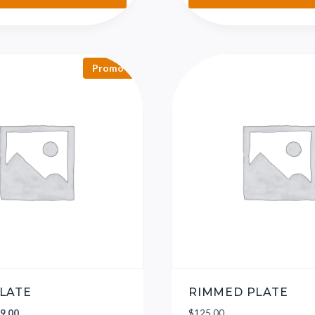
Promo !
PLATE
RIMMED PLATE
9.00
$
125.00