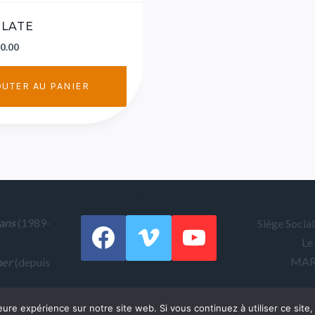
PLATE
0.00
OUTER AU PANIER
RÉSEAUX SOCIAUX
ans
(1989-
Siège Socia
Le 
MAR
mer
(depuis
eure expérience sur notre site web. Si vous continuez à utiliser ce sit