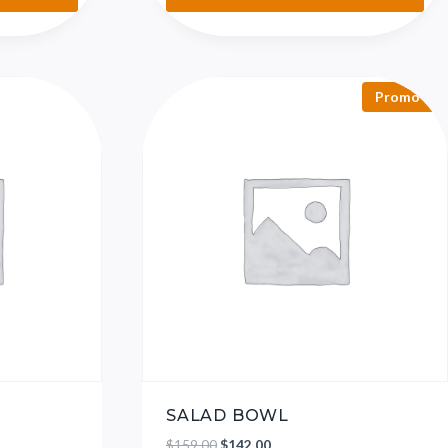
Promo !
SALAD BOWL
$
159.00
$
142.00