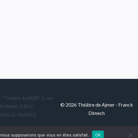
l: "Théâtre AJMER" 1, rue
© 2026 Théâtre de Ajmer - Franck
Pelletier,
13016
Dimech
SEILLE, FRANCE.
e, nous supposerons que vous en êtes satisfait.
OK