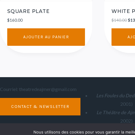
SQUARE PLATE
WHITE 
$
160.00
$
140.00
$
13
AJOUTER AU PANIER
AJ
Courriel: theatredeajmer@gmail.com
Les
Foules du Ded
2001)
CONTACT & NEWSLETTER
Le Théâtre de Aj
2002)
Nous utilisons des cookies pour vous garantir la meill