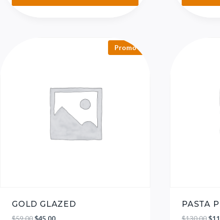
Promo !
GOLD GLAZED
PASTA 
$
59.00
$
45.00
$
130.00
$
11