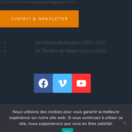
Courriel: theatredeajmer@gmail.com
CONTACT & NEWSLETTER
Les
Foules du Dedans
(1989-2001)
Le Théâtre de Ajmer
(depuis 2002)
RÉSEAUX SOCIAUX
Siège Social: "Théâtre AJMER" 1, rue Le Pelletier,
13016
Nous utilisons des cookies pour vous garantir la meilleure
MARSEILLE, FRANCE.
expérience sur notre site web. Si vous continuez à utiliser ce
site, nous supposerons que vous en êtes satisfait.
© 2026 Théâtre de Ajmer - Franck Dimech